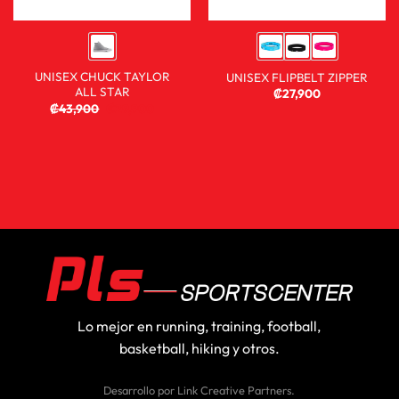
UNISEX CHUCK TAYLOR
UNISEX FLIPBELT ZIPPER
ALL STAR
₡
27,900
₡
43,900
₡
29,900
Lo mejor en running, training, football,
basketball, hiking y otros.
Desarrollo por
Link Creative Partners
.