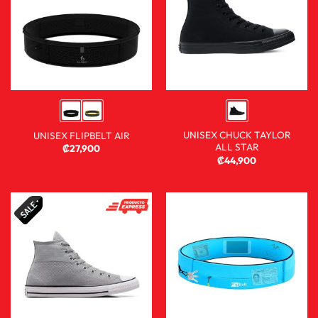
UNISEX CHUCK TAYLOR
UNISEX FLIPBELT AIR
ALL STAR
₡
27,900
₡
44,900