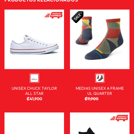
UNISEX CHUCK TAYLOR
MEDIAS UNISEX A FRAME
ALL STAR
UL QUARTER
₡
41,900
₡
9,900
₡
4,900