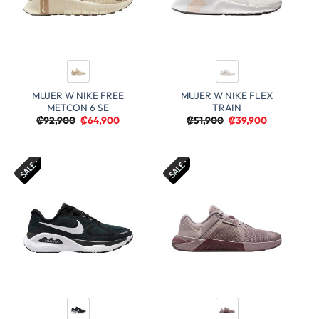
MUJER W NIKE FREE
MUJER W NIKE FLEX
METCON 6 SE
TRAIN
El
El
El
El
₡
92,900
₡
64,900
₡
51,900
₡
39,900
precio
precio
precio
precio
original
actual
original
actual
era:
es:
era:
es:
₡92,900.
₡64,900.
₡51,900.
₡39,900.