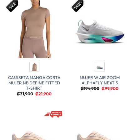
₡129,900.
₡69,900.
CAMISETA MANGA CORTA
MUJER W AIR ZOOM
MUJER NB DEFINE FITTED
ALPHAFLY NEXT 3
T-SHIRT
El
El
₡
194,900
₡
99,900
precio
precio
El
El
₡
31,900
₡
21,900
original
actual
precio
precio
era:
es:
original
actual
₡194,900.
₡99,900.
era:
es:
₡31,900.
₡21,900.