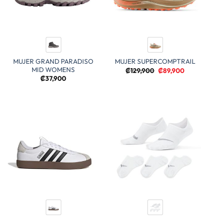
MUJER GRAND PARADISO
MUJER SUPERCOMPTRAIL
MID WOMENS
El
El
₡
129,900
₡
89,900
precio
precio
₡
37,900
original
actual
era:
es:
₡129,900.
₡89,900.