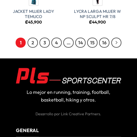
JACKET MUJER LADY
LYCRA LARGA MUJER W
TEMUCO
NP SCULPT HR 7/8
₡
45,900
₡
44,900
1
2
3
4
…
14
15
16
Lo mejor en running, training, football,
basketball, hiking y otros.
Desarrollo por
Link Creative Partners
.
GENERAL