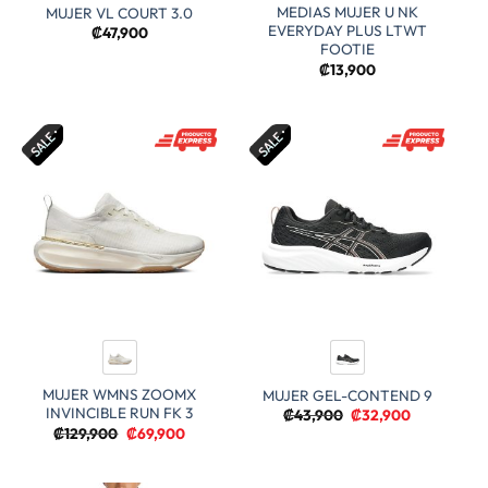
MEDIAS MUJER U NK
MUJER VL COURT 3.0
EVERYDAY PLUS LTWT
₡
47,900
FOOTIE
₡
13,900
MUJER WMNS ZOOMX
MUJER GEL-CONTEND 9
INVINCIBLE RUN FK 3
El
El
₡
43,900
₡
32,900
precio
precio
El
El
₡
129,900
₡
69,900
original
actual
precio
precio
era:
es:
original
actual
₡43,900.
₡32,900.
era:
es: