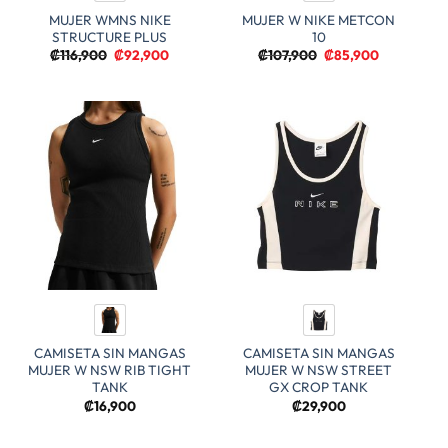
MUJER WMNS NIKE
MUJER W NIKE METCON
STRUCTURE PLUS
10
El
El
El
El
₡
116,900
₡
92,900
₡
107,900
₡
85,900
precio
precio
precio
precio
original
actual
original
actual
era:
es:
era:
es:
₡116,900.
₡92,900.
₡107,900.
₡85,900.
CAMISETA SIN MANGAS
CAMISETA SIN MANGAS
MUJER W NSW RIB TIGHT
MUJER W NSW STREET
TANK
GX CROP TANK
₡
16,900
₡
29,900