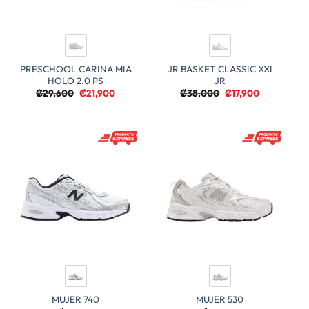
PRESCHOOL CARINA MIA
JR BASKET CLASSIC XXI
HOLO 2.0 PS
JR
El
El
El
El
₡
29,600
₡
21,900
₡
38,000
₡
17,900
precio
precio
precio
precio
original
actual
original
actual
era:
es:
era:
es:
₡29,600.
₡21,900.
₡38,000.
₡17,900.
MUJER 740
MUJER 530