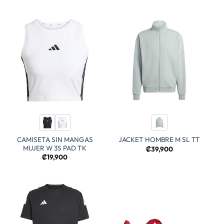
desde
₡36,900
hasta
₡48,900
CAMISETA SIN MANGAS
JACKET HOMBRE M SL TT
MUJER W 3S PAD TK
₡
39,900
₡
19,900