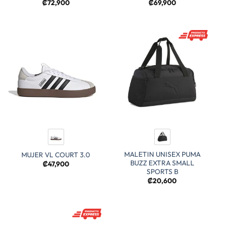
₡
72,900
₡
69,900
MALETIN UNISEX PUMA
MUJER VL COURT 3.0
BUZZ EXTRA SMALL
₡
47,900
SPORTS B
₡
20,600