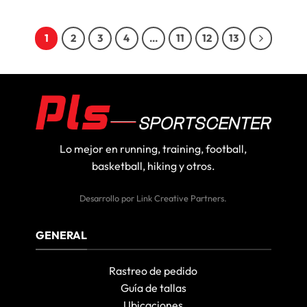
precio
precio
original
actual
era:
es:
₡65,700.
₡48,900.
1
2
3
4
…
11
12
13
Lo mejor en running, training, football,
basketball, hiking y otros.
Desarrollo por
Link Creative Partners
.
GENERAL
Rastreo de pedido
Guía de tallas
Ubicaciones