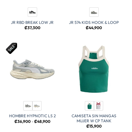
JR RBD BREAK LOW JR
JR 574 KIDS HOOK & LOOP
₡
37,300
₡
44,900
CAMISETA SIN MANGAS
HOMBRE HYPNOTIC LS 2
MUJER W CP TANK
Rango
₡
36,900
-
₡
48,900
de
₡
15,900
precios: