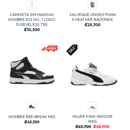
CAMISETA SIN MANGAS
SALVEQUE UNISEX PUMA
HOMBRE ESS NO. 1 LOGO
S HEATHER BACKPACK
SLEEVELESS TEE
₡
25,700
₡
10,300
MUJER KING INDOOR
HOMBRE RBD BREAK MID
WNS
₡
45,100
El
El
₡
65,700
₡
48,900