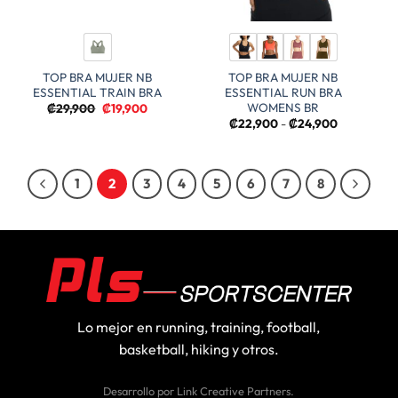
TOP BRA MUJER NB
TOP BRA MUJER NB
ESSENTIAL TRAIN BRA
ESSENTIAL RUN BRA
WOMENS BR
El
El
₡
29,900
₡
19,900
precio
precio
Rango
₡
22,900
-
₡
24,900
original
actual
de
era:
es:
precios:
₡29,900.
₡19,900.
desde
₡22,900
hasta
1
2
3
4
5
6
7
8
₡24,900
Lo mejor en running, training, football,
basketball, hiking y otros.
Desarrollo por
Link Creative Partners
.