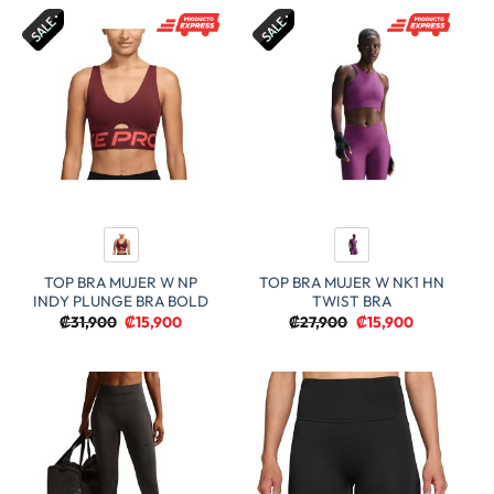
₡32,900.
₡16,900.
TOP BRA MUJER W NP
TOP BRA MUJER W NK1 HN
INDY PLUNGE BRA BOLD
TWIST BRA
El
El
El
El
₡
31,900
₡
15,900
₡
27,900
₡
15,900
precio
precio
precio
precio
original
actual
original
actual
era:
es:
era:
es:
₡31,900.
₡15,900.
₡27,900.
₡15,900.