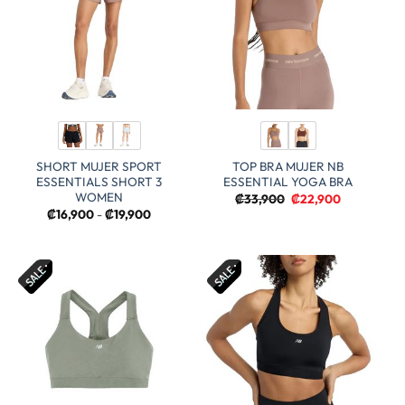
SHORT MUJER SPORT
TOP BRA MUJER NB
ESSENTIALS SHORT 3
ESSENTIAL YOGA BRA
WOMEN
El
El
₡
33,900
₡
22,900
precio
precio
Rango
₡
16,900
-
₡
19,900
original
actual
de
era:
es:
precios:
₡33,900.
₡22,900.
desde
₡16,900
hasta
₡19,900