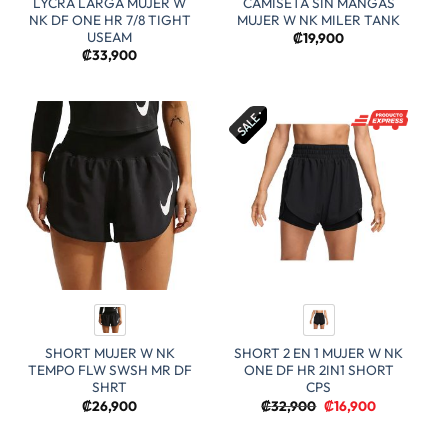
LYCRA LARGA MUJER W
CAMISETA SIN MANGAS
NK DF ONE HR 7/8 TIGHT
MUJER W NK MILER TANK
USEAM
₡
19,900
₡
33,900
SHORT MUJER W NK
SHORT 2 EN 1 MUJER W NK
TEMPO FLW SWSH MR DF
ONE DF HR 2IN1 SHORT
SHRT
CPS
El
El
₡
26,900
₡
32,900
₡
16,900
precio
precio
original
actual
era:
es: