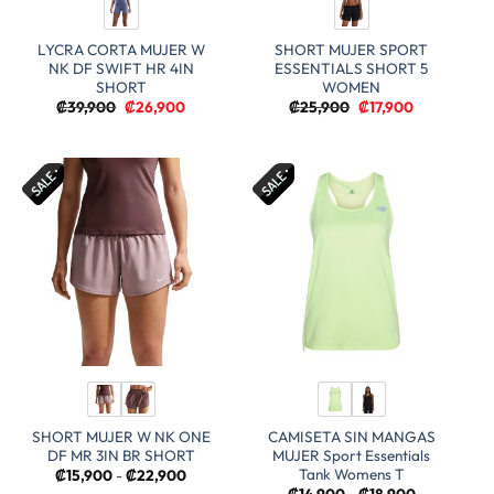
LYCRA CORTA MUJER W
SHORT MUJER SPORT
NK DF SWIFT HR 4IN
ESSENTIALS SHORT 5
SHORT
WOMEN
El
El
El
El
₡
39,900
₡
26,900
₡
25,900
₡
17,900
precio
precio
precio
precio
original
actual
original
actual
era:
es:
era:
es:
₡39,900.
₡26,900.
₡25,900.
₡17,900.
SHORT MUJER W NK ONE
CAMISETA SIN MANGAS
DF MR 3IN BR SHORT
MUJER Sport Essentials
Tank Womens T
Rango
₡
15,900
-
₡
22,900
de
Rango
₡
14,900
-
₡
18,900